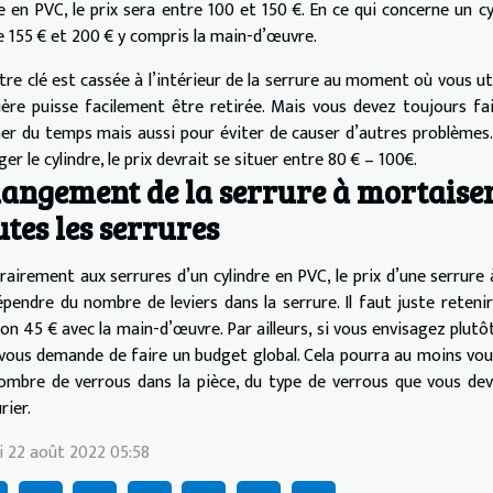
e en PVC, le prix sera entre 100 et 150 €. En ce qui concerne un c
e 155 € et 200 € y compris la main-d’œuvre.
otre clé est cassée à l’intérieur de la serrure au moment où vous ut
ière puisse facilement être retirée. Mais vous devez toujours f
er du temps mais aussi pour éviter de causer d’autres problèmes. A
er le cylindre, le prix devrait se situer entre 80 € – 100€.
angement de la serrure à mortaise
utes les serrures
rairement aux serrures d’un cylindre en PVC, le prix d’une serrure 
épendre du nombre de leviers dans la serrure. Il faut juste reten
ron 45 € avec la main-d’œuvre. Par ailleurs, si vous envisagez plut
 vous demande de faire un budget global. Cela pourra au moins vou
ombre de verrous dans la pièce, du type de verrous que vous devez
rier.
i 22 août 2022 05:58