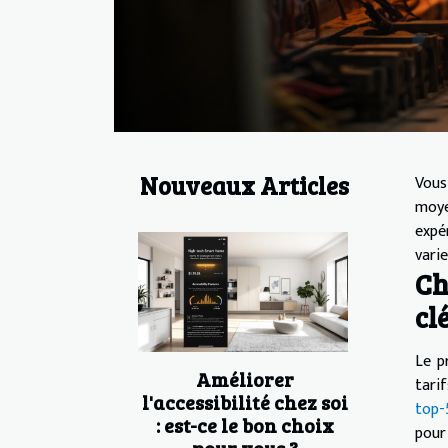
Nouveaux Articles
Vous
moye
expé
varie
Ch
cl
Le p
Améliorer
tari
l'accessibilité chez soi
top-
: est-ce le bon choix
pour
pour vous ?