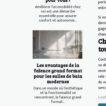
port
Améliorer l'accessibilité chez
entr
soi est une démarche
essentielle pour assurer
Si v
confort et autonomie...
dern
gagn
chang
Ch
to
Cont
va d
Les avantages de la
faïence grand format
envi
pour les salles de bain
cela
modernes
du n
serru
Dans un monde où l'esthétique
et la fonctionnalité se
Lund
rencontrent, la faïence grand
format...