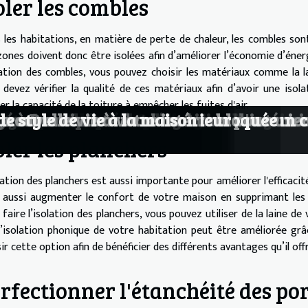
oler les combles
 les habitations, en matière de perte de chaleur, les combles son
zones doivent donc être isolées afin d’améliorer l’économie d’énerg
olation des combles, vous pouvez choisir les matériaux comme la la
 devez vérifier la qualité de ces matériaux afin d’avoir une isola
ier la capacité de la toiture à empêcher les fuites d'air.
e aux urgences serrurerie
besoins ?
 pourquoi opter pour ce choix de maison
allation de fenêtres à double vitrage a
re jardin en décembre
rs thermiques : une analyse
dio ?
ur ?
onstructions ?
uel est le tarif ?
es préalables ?
 ?
tés ?
s à prendre pour la protection d’une mai
on en ossature bois?
ché foncier
ectrique adapté à vos besoins
ets massifs dans la décoration d'intérie
sses de couette haut de gamme pour un c
orgement de vos canalisations
 gérer une porte de chambre bloquée
ge à Renaix
nouvelle vie à votre intérieur
e style de vie à la maison
oler les planchers
olation des planchers est aussi importante pour améliorer l'efficaci
 aussi augmenter le confort de votre maison en supprimant les c
faire l’isolation des planchers, vous pouvez utiliser de la laine de
l’isolation phonique de votre habitation peut être améliorée grâc
ir cette option afin de bénéficier des différents avantages qu’il off
rfectionner l'étanchéité des por