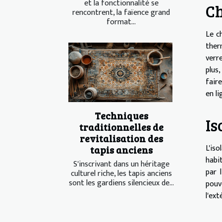
et la fonctionnalité se
Ch
rencontrent, la faïence grand
format...
Le c
ther
verre
plus
faire
en li
Techniques
Is
traditionnelles de
revitalisation des
L'is
tapis anciens
habi
S'inscrivant dans un héritage
par 
culturel riche, les tapis anciens
sont les gardiens silencieux de...
pouv
l'ext