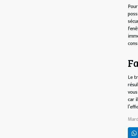
Pour
poss
sécu
fenê
immé
cons
Fa
Le t
résu
vous
car 
l’eff
Mard