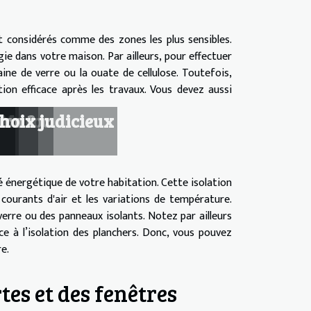
t considérés comme des zones les plus sensibles.
ie dans votre maison. Par ailleurs, pour effectuer
ine de verre ou la ouate de cellulose. Toutefois,
tion efficace après les travaux. Vous devez aussi
 ?
u Maroc
son ?
ur
hoix judicieux
té énergétique de votre habitation. Cette isolation
ourants d'air et les variations de température.
 verre ou des panneaux isolants. Notez par ailleurs
e à l’isolation des planchers. Donc, vous pouvez
re.
tes et des fenêtres