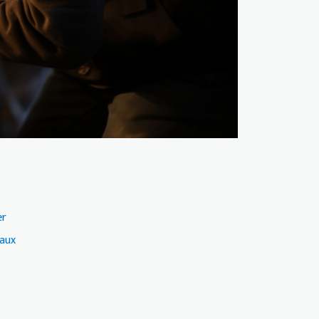
er
iaux